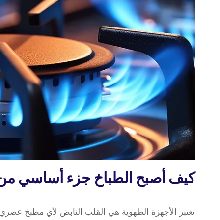
سريعة
لجميع
المناطق
تصليح
كيف أصبح الطباخ جزء أساسي من ا
طباخات
17 مايو، 2026
بواسطة
تعتبر الأجهزة الطهوية هي القلب النابض لأي مطبخ عصري،
repaircookers