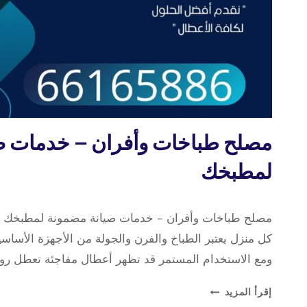
تصليح
مصلح طباخات وأفران – خدمات ص
طباخات
لمطبخك
16 سبتمبر، 2025
بواسطة
مصلح طباخات وأفران – خدمات صيانة مضمونة لمطبخك 
repaircookers
كل منزل يعتبر الطباخ والفرن والجولة من الأجهزة الأساسية 
ومع الاستخدام المستمر قد تظهر أعطال مفاجئة تعطل رو
مصلح
إقرأ المزيد
طباخات