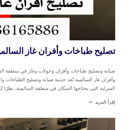
تصليح
تصليح طباخات وأفران غاز السالمي
طباخات
9 نوفمبر، 2025
بواسطة
صيانة وتصليح طباخات وأفران وجولات وغاز في منطقة ال
repaircookers
وأفران غاز السالمية تُعد خدمة صيانة وتصليح الطباخات وا
المنزلية التي يحتاجها السكان في منطقة السالمية، نظرًا 
تصليح
إقرأ المزيد
طباخات
وأفران
غاز
السالمية