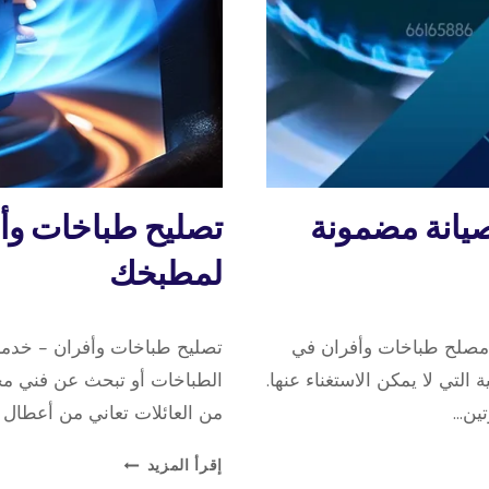
تصليح
يانة مضمونة
تصليح طباخات وأف
طباخات
لمطبخك
5 سبتمبر، 2025
بواسطة
مصلح طباخات وأفران في
تصليح طباخات وأفران – خدما
repaircookers
التي لا يمكن الاستغناء عنها.
الطباخات أو تبحث عن فني مح
تين…
من العائلات تعاني من أعطال 
تصليح
إقرأ المزيد
طباخات