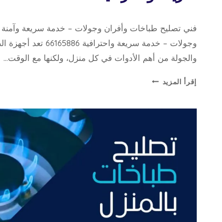
8 نوفمبر، 2025
بواسطة
فني تصليح طباخات وأفران وجولات – خدمة سريعة وآمنة 
repaircookers
وجولات – خدمة سريعة واحتراف
والجولة من أهم الأدوات في كل منزل، ولكنها مع الوقت…
فني
إقرأ المزيد
تصليح
طباخات
وأفران
وجولات
–
خدمة
سريعة
واحترافية