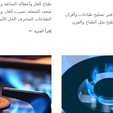
طباخ الغاز وأعطاله الشائعة 
repaircookers
ضعف الشعلة، تسرب الغاز، ومش
فني تصليح طباخات وأفران
الطباخات المحترف الحل الأمثل
ية 66165886 تعد أجهزة الطبخ مثل الطباخ والفرن
طباخ
إقرأ المزيد
الغاز
وأعطاله
الشائعة
وطرق
التصليح