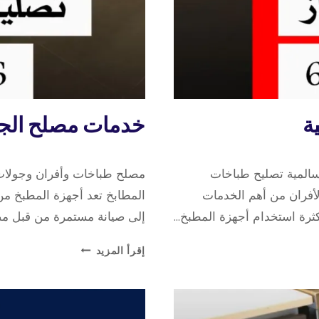
تصليح
ة
خدمات مصلح الجو
طباخات
8 نوفمبر، 2025
بواسطة
سالمية تصليح طباخات
مصلح طباخات وأفران وجولات 
repaircookers
لأفران من أهم الخدمات
المطابخ تعد أجهزة المطبخ من أ
لكثرة استخدام أجهزة المطبخ…
إلى صيانة مستمرة من قبل 
خدمات
إقرأ المزيد
مصلح
الجولة
في
المطابخ