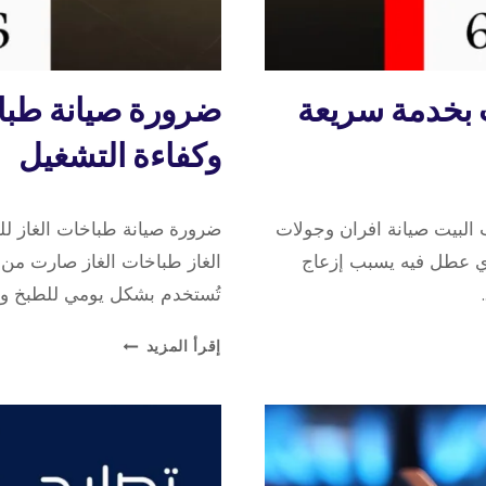
تصليح
ت بخدمة سريعة
ضرورة صيانة طباخ
طباخات
وكفاءة التشغيل
19 مايو، 2026
بواسطة
البيت صيانة افران وجولات
ضرورة صيانة طباخات الغاز لل
repaircookers
 بالبيت، وأي عطل فيه يسبب إزعاج
الغاز طباخات الغاز صارت من ا
تُستخدم بشكل يومي للطبخ وتجه
ضرورة
إقرأ المزيد
صيانة
طباخات
الغاز
للحفاظ
على