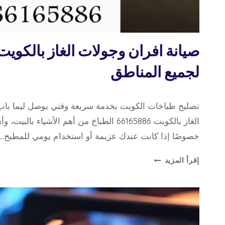
تصليح
صيانة افران وجولات الغاز بالكوي
طباخات
لجميع المناطق
19 مايو، 2026
بواسطة
تصليح طباخات الكويت بخدمة سريعة وفني يوصل ليما باب 
repaircookers
الغاز بالكويت 66165886 الطباخ من أهم الأشياء
خصوصًا إذا كانت عندك عزيمة أو استخدام يومي للمطبخ….
صيانة
إقرأ المزيد
افران
وجولات
الغاز
بالكويت
بخدمة