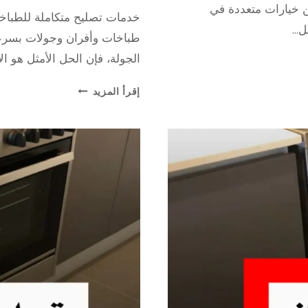
24 نوفمبر، 2025
بواسطة
ين خيارات متعددة في
خدمات تصليح متكاملة للطباخا
repaircookers
ضل…
طباخات وأفران وجولات بسرعة 
الجولة، فإن الحل الأمثل هو ال
فني
إقرأ المزيد
غاز
محترف
في
الكويت
|
تصليح
طباخات
وأفران
وجولات
بسرعة
وكفاءة