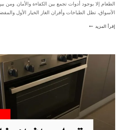
الطعام إلا بوجود أدوات تجمع بين الكفاءة والأمان. ومن ب
الأسواق، تظل الطباخات وأفران الغاز الخيار الأول والمف
كيف
إقرأ المزيد
أصبح
الطباخ
جزء
أساسي
من
الروتين
اليومي