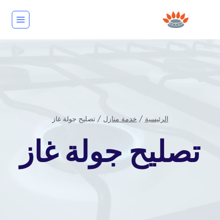
لتجاوز
لى
لمحتوى
الرئيسية
/
خدمة منازل
/
تصليح جولة غاز
خدمة
تصليح جولة غاز
منازل
بواسطة
repaircookers