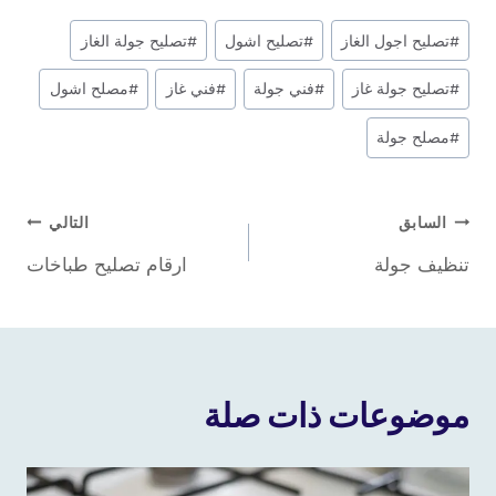
وسوم
#
تصليح اجول الغاز
#
تصليح اشول
#
تصليح جولة الغاز
المقال:
#
تصليح جولة غاز
#
فني جولة
#
فني غاز
#
مصلح اشول
#
مصلح جولة
تصفّح
السابق
التالي
تنظيف جولة
ارقام تصليح طباخات
المقالات
موضوعات ذات صلة