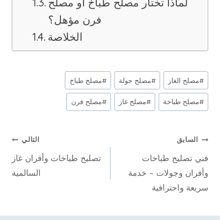
لماذا تختار مصلح طباخ أو مصلح
فرن مؤهل؟
الخلاصة
وسوم
#
مصلح الغاز
#
مصلح جولة
#
مصلح طباخ
المقال:
#
مصلح طباخة
#
مصلح غاز
#
مصلح فرن
تصفّح
السابق
التالي
فني تصليح طباخات
تصليح طباخات وأفران غاز
المقالات
وأفران وجولات – خدمة
السالمية
سريعة واحترافية