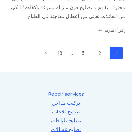
محترف يقوم بـ تصليح فرن منزلك بسرعة وكفاءة؟ الكثير
من العائلات تعاني من أعطال مفاجئة في الطباخ…
تصليح
إقرأ المزيد
طباخات
وأفران
–
تنقل
الصفحة
18
…
3
2
1
خدمات
الصفحة
التالية
صيانة
متكاملة
لمطبخك
Repair services
تركيب مداخن
تصليح ثلاجات
تصليح طباخات
تصليح غسالات