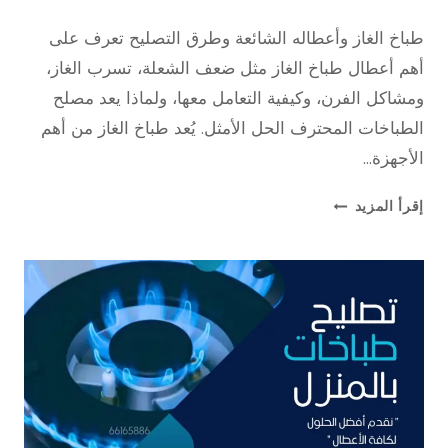
16 سبتمبر، 2025
بواسطة
طباخ الغاز وأعطاله الشائعة وطرق التصليح تعرف على
repaircookers
أهم أعطال طباخ الغاز مثل ضعف الشعلة، تسرب الغاز،
ومشاكل الفرن، وكيفية التعامل معها، ولماذا يعد مصلح
الطباخات المحترف الحل الأمثل. يُعد طباخ الغاز من أهم
الأجهزة…
طباخ
إقرأ المزيد
الغاز
وأعطاله
الشائعة
وطرق
التصليح