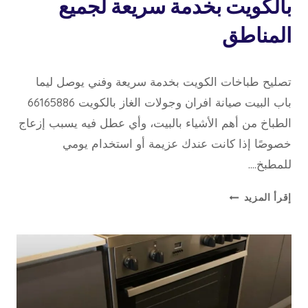
بالكويت بخدمة سريعة لجميع
المناطق
19 مايو، 2026
بواسطة
تصليح طباخات الكويت بخدمة سريعة وفني يوصل ليما
repaircookers
باب البيت صيانة افران وجولات الغاز بالكويت 66165886
الطباخ من أهم الأشياء بالبيت، وأي عطل فيه يسبب إزعاج
خصوصًا إذا كانت عندك عزيمة أو استخدام يومي
للمطبخ….
صيانة
إقرأ المزيد
افران
وجولات
الغاز
بالكويت
بخدمة
سريعة