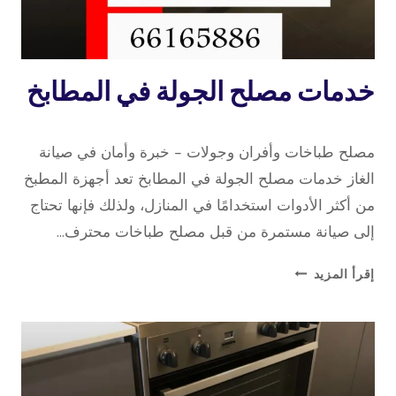
تصليح
خدمات مصلح الجولة في المطابخ
طباخات
8 نوفمبر، 2025
بواسطة
مصلح طباخات وأفران وجولات – خبرة وأمان في صيانة
repaircookers
الغاز خدمات مصلح الجولة في المطابخ تعد أجهزة المطبخ
من أكثر الأدوات استخدامًا في المنازل، ولذلك فإنها تحتاج
إلى صيانة مستمرة من قبل مصلح طباخات محترف…
خدمات
إقرأ المزيد
مصلح
الجولة
في
المطابخ