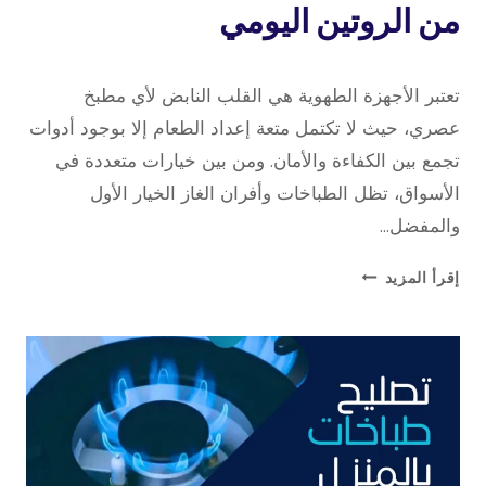
من الروتين اليومي
17 مايو، 2026
بواسطة
تعتبر الأجهزة الطهوية هي القلب النابض لأي مطبخ
repaircookers
عصري، حيث لا تكتمل متعة إعداد الطعام إلا بوجود أدوات
تجمع بين الكفاءة والأمان. ومن بين خيارات متعددة في
الأسواق، تظل الطباخات وأفران الغاز الخيار الأول
والمفضل…
كيف
إقرأ المزيد
أصبح
الطباخ
جزء
أساسي
من
الروتين
اليومي