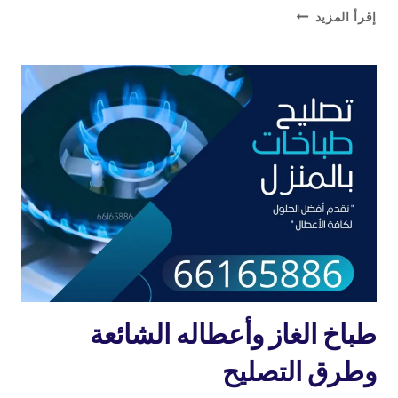
فني
إقرأ المزيد
تصليح
طباخات
وأفران
وجولات
–
خدمة
سريعة
واحترافية
تصليح
طباخ الغاز وأعطاله الشائعة
طباخات
وطرق التصليح