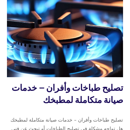
–
خدمات
صيانة
مضمونة
لمطبخك
تصليح
تصليح طباخات وأفران – خدمات
طباخات
صيانة متكاملة لمطبخك
5 سبتمبر، 2025
بواسطة
تصليح طباخات وأفران – خدمات صيانة متكاملة لمطبخك
repaircookers
هل تواجه مشكلة في تصليح الطباخات أو تبحث عن فني