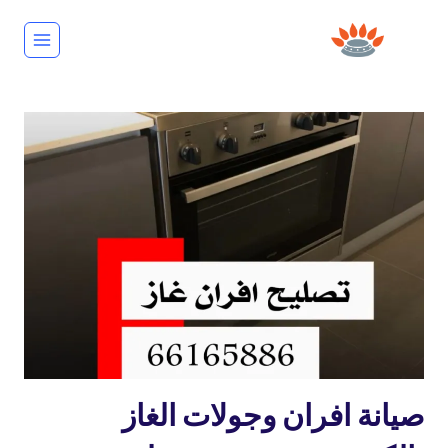
لتجاوز
لى
لمحتوى
تصليح
صيانة افران وجولات الغاز
طباخات