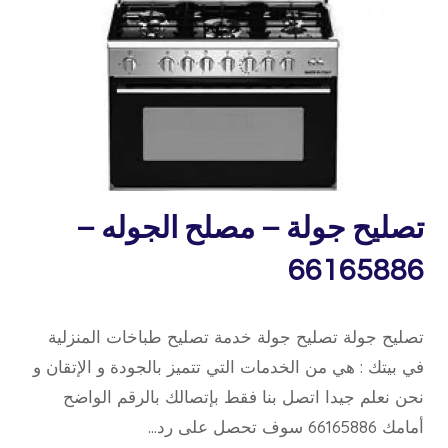
خدمة
تصليح جولة – مصلح الجوله –
منازل
66165886
15 فبراير، 2020
بواسطة
تصليح جولة تصليح جولة خدمة تصليح طباخات المنزلية
repaircookers
في بيتك : هي من الخدمات التي تتميز بالجودة و الإتقان و
نحن نعلم جيدا اتصل بنا فقط بإتصالك بالرقم الواضح
أمامك 66165886 سوف تحصل على رد…