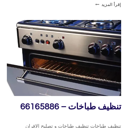
تصليح
إقرأ المزيد
بوتاجاز
–
66165886
خدمة
تنظيف طباخات – 66165886
منازل
15 فبراير، 2020
بواسطة
تنظيف طباخات تنظيف طباخات و تصليح الافران
repaircookers