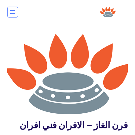
لتجاوز
لى
لمحتوى
خدمة
فرن الغاز – الافران فني افران
منازل