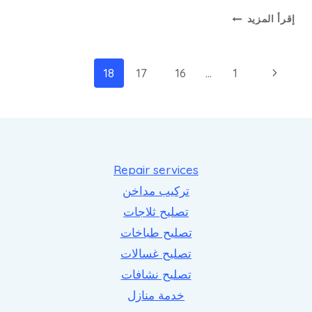
تصليح
إقرأ المزيد
جولة
–
مصلح
تنقل
الصفحة
18
17
16
…
1
الجوله
الصفحة
السابقة
–
66165886
Repair services
تركيب مداخن
تصليح ثلاجات
تصليح طباخات
تصليح غسالات
تصليح نشافات
خدمة منازل