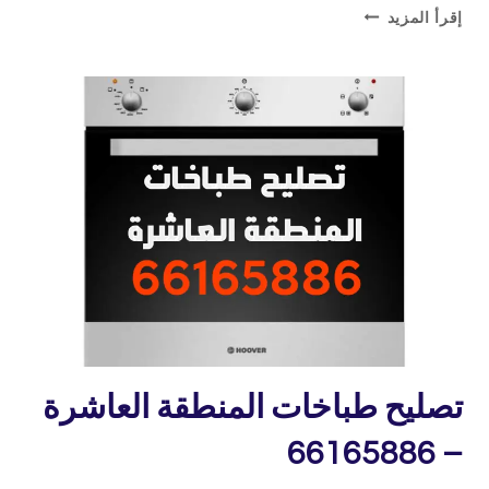
تصليح
إقرأ المزيد
طباخات
الوفرة
–
66165886
خدمة
تصليح طباخات المنطقة العاشرة
منازل
– 66165886