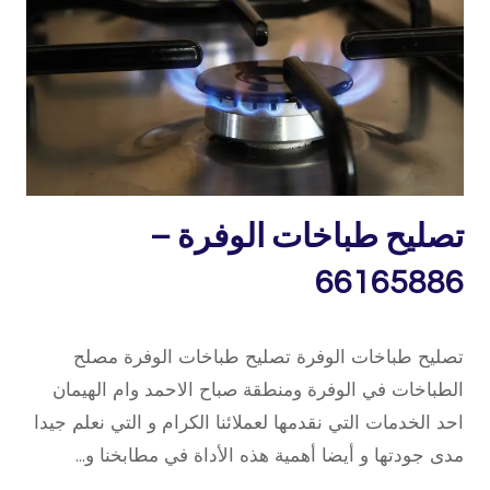
تصليح
تصليح طباخات الوفرة –
طباخات
66165886
15 فبراير، 2020
بواسطة
تصليح طباخات الوفرة تصليح طباخات الوفرة مصلح
repaircookers
الطباخات في الوفرة ومنطقة صباح الاحمد وام الهيمان
احد الخدمات التي نقدمها لعملائنا الكرام و التي نعلم جيدا
مدى جودتها و أيضا أهمية هذه الأداة في مطابخنا و…