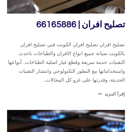
تصليح
تصليح افران | 66165886
طباخات
15 فبراير، 2020
بواسطة
تصليح افران تصليح افران الكويت فني تصليح افران
repaircookers
بالكويت صيانة جميع انواع الافران والطباخات باحدث
التقنيات خدمة سريعة وقطع غيار اصلية الطباخات.. أنواعها
واستخداماتها مع التطور التكنولوجي وانتشار التقنيات
الحديثة، وقدرتها على غزو كل المجالات…
تصليح
إقرأ المزيد
افران
|
66165886