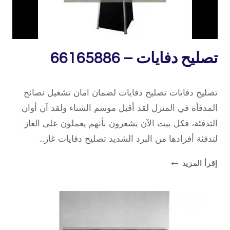
خدمة
تصليح دفايات – 66165886
منازل
15 فبراير، 2020
بواسطة
تصليح دفايات تصليح دفايات لضمان امان تشغيل نصائح
repaircookers
المدفأة في المنزل لقد أقبل موسم الشتاء ولقد آن أوان
التدفئة، فكل بيت الآن يشعرون بأنهم يعملون على الغاز
لتدفئة أفرادها من البرد الشديد تصليح دفايات غاز…
تصليح
إقرأ المزيد
دفايات
–
66165886