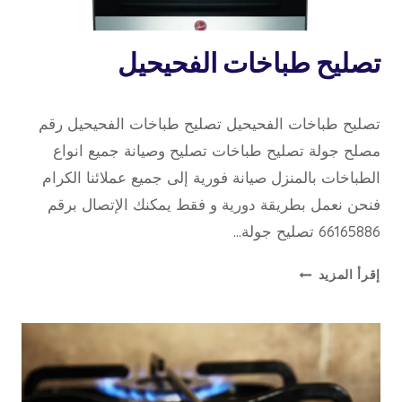
خدمة
تصليح طباخات الفحيحيل
منازل
15 فبراير، 2020
بواسطة
تصليح طباخات الفحيحيل تصليح طباخات الفحيحيل رقم
repaircookers
مصلح جولة تصليح طباخات تصليح وصيانة جميع انواع
الطباخات بالمنزل صيانة فورية إلى جميع عملائنا الكرام
فنحن نعمل بطريقة دورية و فقط يمكنك الإتصال برقم
66165886 تصليح جولة…
تصليح
إقرأ المزيد
طباخات
الفحيحيل