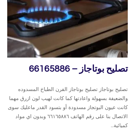
خدمة
تصليح بوتاجاز – 66165886
منازل
15 فبراير، 2020
بواسطة
تصليح بوتاجاز تصليح بوتاجاز الفرن الطباخ المسدوده
repaircookers
والضعيفة بسهولة واعادتها كما كانت لهيب لون ازرق مهما
كانت عيون البوتجاز مسدودة أو بتسود القدر ماعليك سوى
الاتصال بنا على رقم الهاتف ٦٦١٦٥٨٨٦ وبدون اي مواد
كميائية…