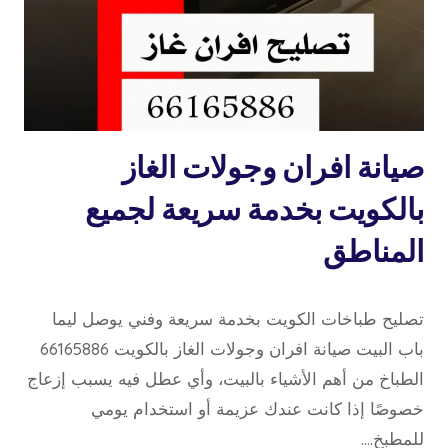
تصليح
صيانة افران وجولات الغاز
طباخات
بالكويت بخدمة سريعة لجميع
المناطق
19 مايو، 2026
بواسطة
تصليح طباخات الكويت بخدمة سريعة وفني يوصل ليما
repaircookers
باب البيت صيانة افران وجولات الغاز بالكويت 66165886
الطباخ من أهم الأشياء بالبيت، وأي عطل فيه يسبب إزعاج
خصوصًا إذا كانت عندك عزيمة أو استخدام يومي
للمطبخ….