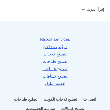
صيانة
إقرأ المزيد
افران
وجولات
الغاز
بالكويت
بخدمة
Repair services
سريعة
تركيب مداخن
لجميع
تصليح ثلاجات
المناطق
تصليح طباخات
تصليح غسالات
تصليح نشافات
خدمة منازل
اتصل بنا
تصليح ثلاجات الكويت
تصليح طباخات
تصليح غسالات
سياسة الخصوصية