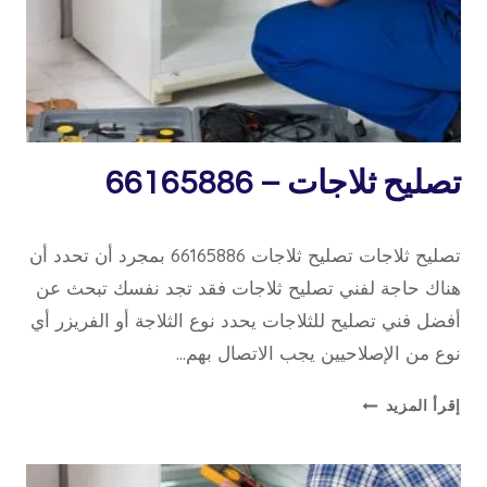
تصليح
تصليح ثلاجات – 66165886
طباخات
10 مارس، 2022
بواسطة
تصليح ثلاجات تصليح ثلاجات 66165886 بمجرد أن تحدد أن
repaircookers
هناك حاجة لفني تصليح ثلاجات فقد تجد نفسك تبحث عن
أفضل فني تصليح للثلاجات يحدد نوع الثلاجة أو الفريزر أي
نوع من الإصلاحيين يجب الاتصال بهم…
تصليح
إقرأ المزيد
ثلاجات
–
66165886