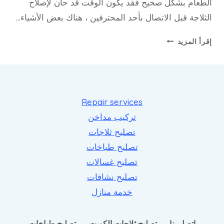
الطعام بشكل صحيح فقد يكون الوقت قد حان لإصلاح
الثلاجة قبل الاتصال بأحد المحترفين ، هناك بعض الأشياء…
تصليح
إقرأ المزيد
ثلاجات
بالكويت
–
66165886
Repair services
تركيب مداخن
تصليح ثلاجات
تصليح طباخات
تصليح غسالات
تصليح نشافات
خدمة منازل
اتصل بنا
تصليح ثلاجات الكويت
تصليح طباخات