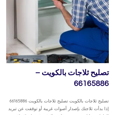
خدمة
تصليح ثلاجات بالكويت –
منازل
66165886
5 أبريل، 2020
بواسطة
تصليح ثلاجات بالكويت تصليح ثلاجات بالكويت 66165886
repaircookers
إذا بدأت ثلاجتك بإصدار أصوات غريبة أو توقفت عن تبريد