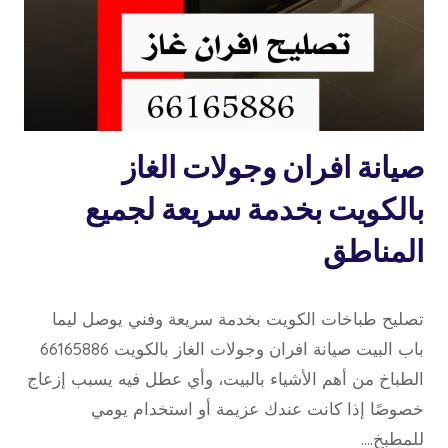
تصليح
صيانة افران وجولات الغاز
طباخات
بالكويت بخدمة سريعة لجميع
المناطق
19 مايو، 2026
بواسطة
تصليح طباخات الكويت بخدمة سريعة وفني يوصل ليما
repaircookers
باب البيت صيانة افران وجولات الغاز بالكويت 66165886
الطباخ من أهم الأشياء بالبيت، وأي عطل فيه يسبب إزعاج
خصوصًا إذا كانت عندك عزيمة أو استخدام يومي
للمطبخ….