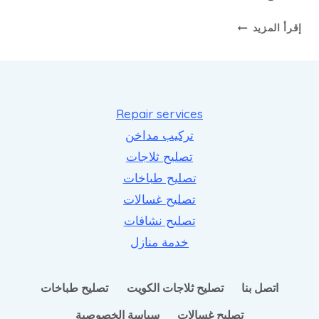
صيانة
إقرأ المزيد
افران
وجولات
الغاز
بالكويت
بخدمة
Repair services
سريعة
تركيب مداخن
لجميع
تصليح ثلاجات
المناطق
تصليح طباخات
تصليح غسالات
تصليح نشافات
خدمة منازل
اتصل بنا
تصليح ثلاجات الكويت
تصليح طباخات
تصليح غسالات
سياسة الخصوصية