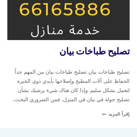
تصليح
تصليح طباخات بيان
طباخات
7 أبريل، 2023
بواسطة
تصليح طباخات بيان تصليح طباخات بيان من المهم جداً
repaircookers
الحفاظ على آلات المطبخ وإصلاحها بأيدي ذوي الخبرة
لتعمل بشكل سليم. وإذا كان هناك شيء يرضيك بشأن
تصليح جولة في بيان في المنزل، فمن الضروري البحث…
تصليح
إقرأ المزيد
طباخات
بيان