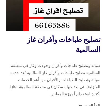
تصليح
تصليح طباخات وأفران غاز
طباخات
السالمية
9 نوفمبر، 2025
بواسطة
صيانة وتصليح طباخات وأفران وجولات وغاز في منطقة
repaircookers
السالمية تصليح طباخات وأفران غاز السالمية تُعد خدمة
صيانة وتصليح الطباخات والأفران من أهم الخدمات
المنزلية التي يحتاجها السكان في منطقة السالمية، نظرًا
لكثرة استخدام أجهزة المطبخ…
تصليح
إقرأ المزيد