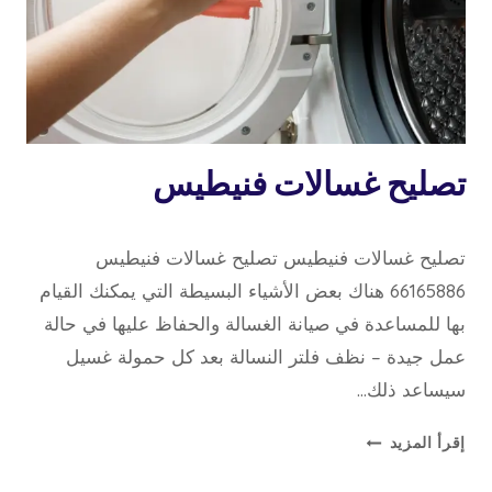
تصليح
تصليح غسالات فنيطيس
غسالات
14 أبريل، 2022
بواسطة
تصليح غسالات فنيطيس تصليح غسالات فنيطيس
repaircookers
66165886 هناك بعض الأشياء البسيطة التي يمكنك القيام
بها للمساعدة في صيانة الغسالة والحفاظ عليها في حالة
عمل جيدة – نظف فلتر النسالة بعد كل حمولة غسيل
سيساعد ذلك…
تصليح
إقرأ المزيد
غسالات
فنيطيس