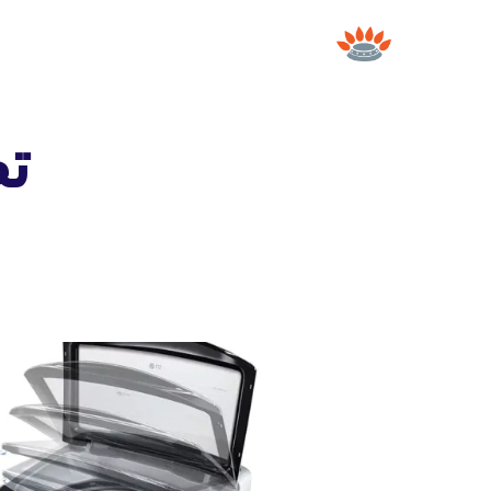
لتجاوز
لى
لمحتوى
تص