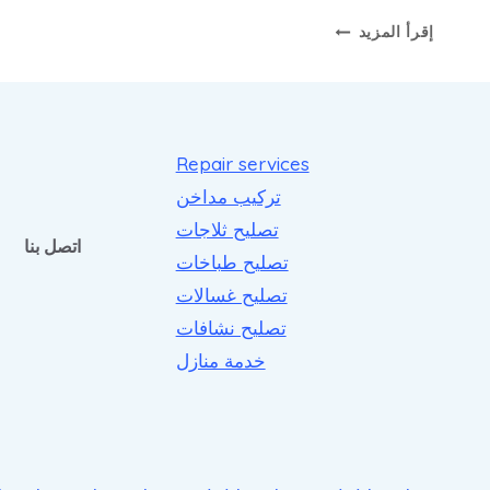
تصليح
إقرأ المزيد
غسالات
الزهراء
Repair services
تركيب مداخن
تصليح ثلاجات
اتصل بنا
تصليح طباخات
تصليح غسالات
تصليح نشافات
خدمة منازل