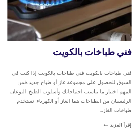
خدمة
فني طباخات بالكويت
منازل
19 فبراير، 2022
بواسطة
فني طباخات بالكويت فني طباخات بالكويت إذا كنت في
repaircookers
السوق للحصول على مجموعة غاز أو طباخ جديد،فمن
المهم اختيار ما يناسب احتياجاتك وأسلوب الطبخ. النوعان
الرئيسيان من الطباخات هما الغاز أو الكهرباء. تستخدم
طباخات الغاز…
فني
إقرأ المزيد
طباخات
بالكويت