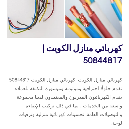
خدمة
كهربائي منازل الكويت |
منازل
50844817
26 يونيو، 2020
بواسطة
كهربائي منازل الكويت كهربائي منازل الكويت 50844817
repaircookers
نقدم حلولًا احترافية وموثوقة وميسورة التكلفة للعملاء
يقدم الكهربائيون المدربون والمعتمدون لدينا مجموعة
واسعة من الخدمات ، بما في ذلك تركيب الإضاءة
والتوصيلات العامة. تحسينات كهربائية منزلية وترقيات
لوحة…