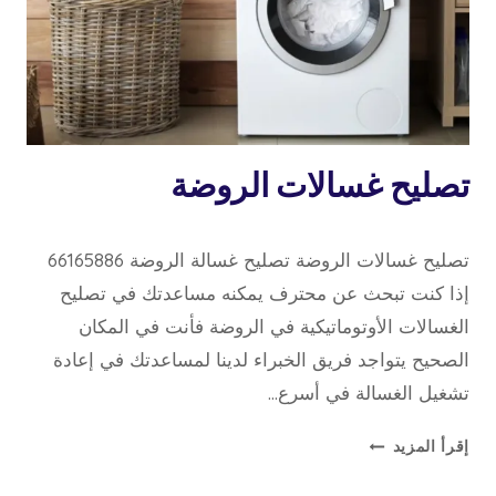
تصليح
تصليح غسالات الروضة
غسالات
14 أبريل، 2022
بواسطة
تصليح غسالات الروضة تصليح غسالة الروضة 66165886
repaircookers
إذا كنت تبحث عن محترف يمكنه مساعدتك في تصليح
الغسالات الأوتوماتيكية في الروضة فأنت في المكان
الصحيح يتواجد فريق الخبراء لدينا لمساعدتك في إعادة
تشغيل الغسالة في أسرع…
تصليح
إقرأ المزيد
غسالات
الروضة