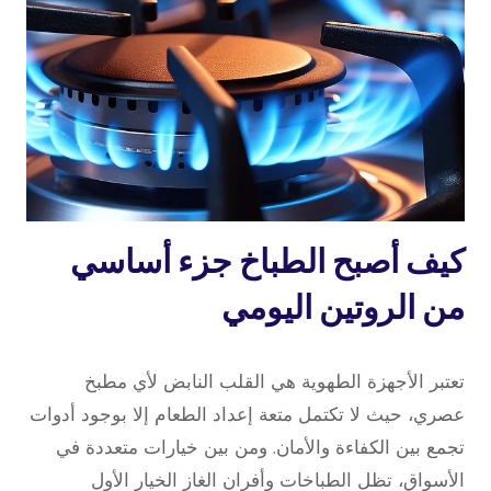
تصليح
كيف أصبح الطباخ جزء أساسي
طباخات
من الروتين اليومي
17 مايو، 2026
بواسطة
تعتبر الأجهزة الطهوية هي القلب النابض لأي مطبخ
repaircookers
عصري، حيث لا تكتمل متعة إعداد الطعام إلا بوجود أدوات
تجمع بين الكفاءة والأمان. ومن بين خيارات متعددة في
الأسواق، تظل الطباخات وأفران الغاز الخيار الأول