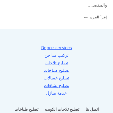
والمفضل…
كيف
إقرأ المزيد
أصبح
الطباخ
جزء
أساسي
من
Repair services
الروتين
تركيب مداخن
اليومي
تصليح ثلاجات
تصليح طباخات
تصليح غسالات
تصليح نشافات
خدمة منازل
اتصل بنا
تصليح ثلاجات الكويت
تصليح طباخات