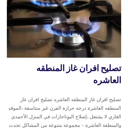
خدمة
تصليح افران غاز المنطقه
منازل
العاشره
16 فبراير، 2022
بواسطة
تصليح افران غاز المنطقه العاشره تصليح افران غاز
repaircookers
المنطقه العاشرة درجة حرارة الفرن غير متناسقة ،الموقد
الغازي لا يشتعل ،إصلاح البوتاجازات في المنزل الأحمدي
والمنطقة العاشرة – مجموعة متنوعة من المشاكل تحدث