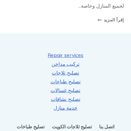
لجميع المنازل وخاصة…
تصليح
إقرأ المزيد
افران
غاز
المنطقه
العاشره
Repair services
تركيب مداخن
تصليح ثلاجات
تصليح طباخات
تصليح غسالات
تصليح نشافات
خدمة منازل
اتصل بنا
تصليح ثلاجات الكويت
تصليح طباخات