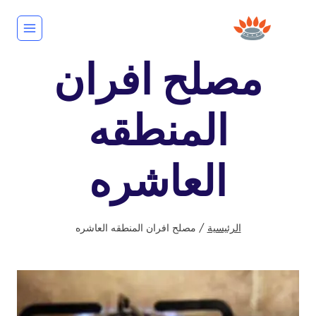
لتجاوز
لى
لمحتوى
مصلح افران
المنطقه
العاشره
الرئيسية
/
مصلح افران المنطقه العاشره