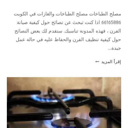
9 سبتمبر، 2022
بواسطة
مصلح الطباخات مصلح الطباخات والغازات في الكويت
repaircookers
66165886 اذا كنت تبحث عن نصائح حول كيفية صيانة
الفرن ، فهذه المدونة تناسبك. سنقدم لك بعض النصائح
حول كيفية تنظيف الفرن والحفاظ عليه في حالة عمل
جيدة….
مصلح
إقرأ المزيد
الطباخات