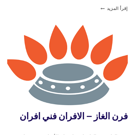
مصلح
إقرأ المزيد
الطباخات
بالكويت
خدمة
فرن الغاز – الافران فني افران
منازل
16 فبراير، 2020
بواسطة