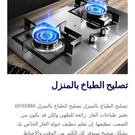
خدمة
تصليح الطباخ بالمنزل
منازل
3 أكتوبر، 2022
بواسطة
تصليح الطباخ بالمنزل تصليح الطباخ بالمنزل 66165886
repaircookers
تعتبر طباخات الغاز رائعة للطهي ولكن قد يكون من
الصعب تنظيفها. إن تعلم تنظيف جولة الغاز الخاص بك
بشكل صحيح سيوفر لك الكثير من الوقت والإحباط.