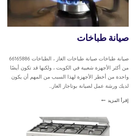
تصليح
صيانة طباخات
طباخات
18 أبريل، 2022
بواسطة
صيانة طباخات صيانة طباخات الغاز ، الطباخات 66165886
repaircookers
من أكثر الأجهزة شعبية في الكويت ، ولكنها قد تكون أيضًا
واحدة من أخطر الأجهزة لهذا السبب من المهم أن يكون
لديك ورشة عمل لصيانة بوتاجاز الغاز…
صيانة
إقرأ المزيد
طباخات