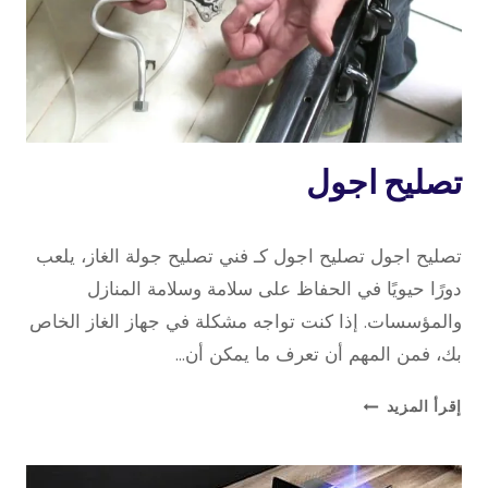
تصليح
تصليح اجول
طباخات
7 سبتمبر، 2023
بواسطة
تصليح اجول تصليح اجول كـ فني تصليح جولة الغاز، يلعب
repaircookers
دورًا حيويًا في الحفاظ على سلامة وسلامة المنازل
والمؤسسات. إذا كنت تواجه مشكلة في جهاز الغاز الخاص
بك، فمن المهم أن تعرف ما يمكن أن…
تصليح
إقرأ المزيد
اجول