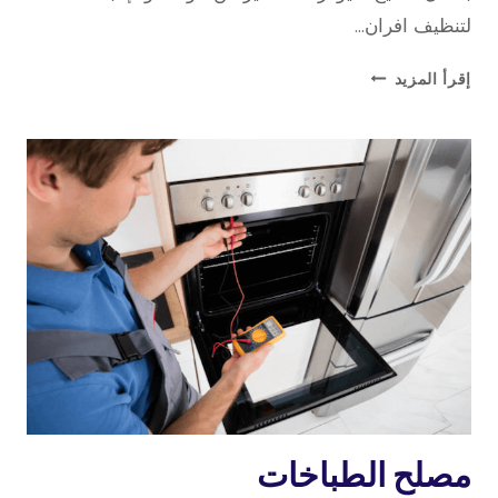
لتنظيف افران…
تصليح
إقرأ المزيد
الطباخ
بالمنزل
خدمة
مصلح الطباخات
منازل