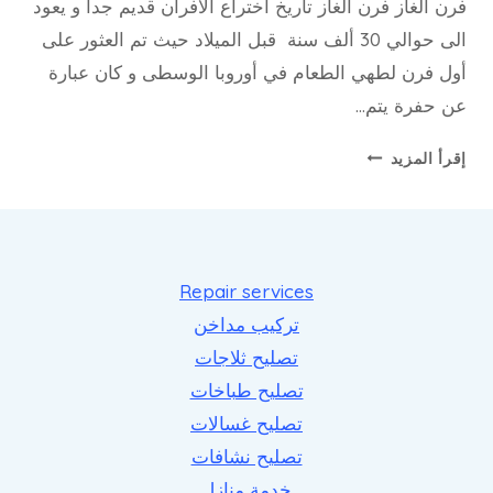
فرن الغاز فرن الغاز تاريخ اختراع الأفران قديم جدا و يعود
repaircookers
الى حوالي 30 ألف سنة قبل الميلاد حيث تم العثور على
أول فرن لطهي الطعام في أوروبا الوسطى و كان عبارة
عن حفرة يتم…
فرن
إقرأ المزيد
الغاز
–
الافران
فني
افران
Repair services
تركيب مداخن
تصليح ثلاجات
تصليح طباخات
تصليح غسالات
تصليح نشافات
خدمة منازل