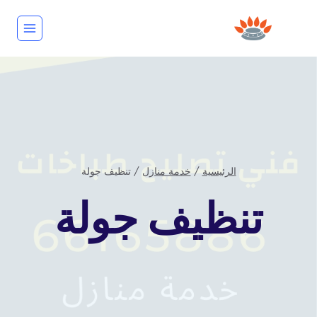
لتجاوز
لى
لمحتوى
الرئيسية
/
خدمة منازل
/
تنظيف جولة
خدمة
تنظيف جولة
منازل
بواسطة
repaircookers