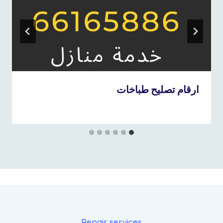
ارقام تصليح طباخات
12 فبراير، 2023
بواسطة
repaircookers
Repair services