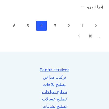
تصليح
إقرأ المزيد
طباخات
صباح
السالم
تنقل
الصفحة
6
5
4
3
2
1
الصفحة
السابقة
الصفحة
18
…
التالية
Repair services
تركيب مداخن
تصليح ثلاجات
تصليح طباخات
تصليح غسالات
تصليح نشافات