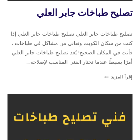
خدمة
تصليح طباخات جابر العلي
منازل
11 أبريل، 2023
بواسطة
تصليح طباخات جابر العلي تصليح طباخات جابر العلي إذا
repaircookers
كنت من سكان الكويت وتعاني من مشاكل في طباخات ،
فأنت في المكان الصحيح! يُعد تصليح طباخات جابر العلي
أمرًا بسيطًا عندما تختار الفني المناسب لإصلاحه….
تصليح
إقرأ المزيد
طباخات
جابر
العلي