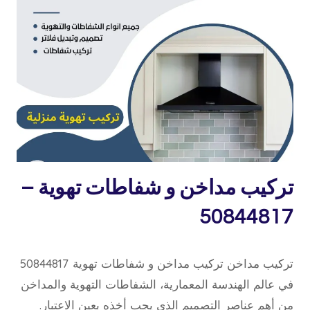
تركيب
تركيب مداخن و شفاطات تهوية –
مداخن
50844817
9 أبريل، 2023
بواسطة
تركيب مداخن تركيب مداخن و شفاطات تهوية 50844817
repaircookers
في عالم الهندسة المعمارية، الشفاطات التهوية والمداخن
من أهم عناصر التصميم الذي يجب أخذه بعين الاعتبار.