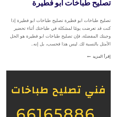
تصليح
تصليح طباخات ابو فطيرة
طباخات
8 أبريل، 2023
بواسطة
تصليح طباخات ابو فطيرة تصليح طباخات ابو فطيرة إذا
repaircookers
كنت قد تعرضت يومًا لمشكلة في طباختك أثناء تحضير
وجبتك المفضلة، فإن تصليح طباخات ابو فطيرة هو الحل
الأمثل بالنسبة لك. ليس هذا فحسب، بل إنه…
تصليح
إقرأ المزيد
طباخات
ابو
فطيرة