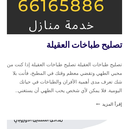
خدمة
تصليح طباخات العقيلة
منازل
11 أبريل، 2023
بواسطة
تصليح طباخات العقيلة تصليح طباخات العقيلة إذا كنت من
repaircookers
محبي الطهي وتقضي معظم وقتك في المطبخ، فأنت بلا
شك تعرف مدى أهمية الأفران والطباخات في حياتك
اليومية. فلا يمكن لأي شخص يحب الطهي أن يستغني…
تصليح
إقرأ المزيد
طباخات
العقيلة