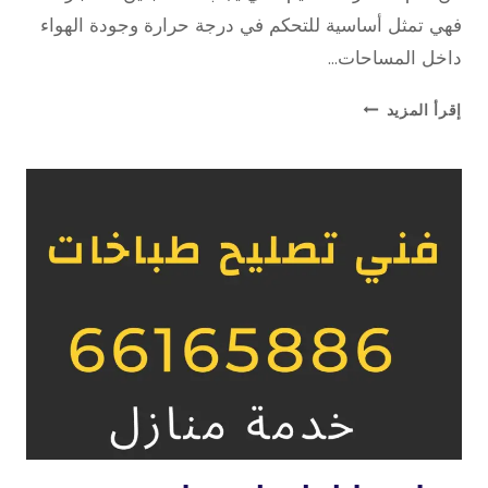
فهي تمثل أساسية للتحكم في درجة حرارة وجودة الهواء
داخل المساحات…
تركيب
إقرأ المزيد
مداخن
و
شفاطات
تهوية
–
50844817