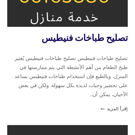
تصليح
تصليح طباخات فنيطيس
طباخات
8 أبريل، 2023
بواسطة
تصليح طباخات فنيطيس تصليح طباخات فنيطيس يُعتبر
repaircookers
طبخ الطعام من أهم الأنشطة التي يتم ممارستها في
المنزل، وبالطبع فإن استخدام طباخات فنيطيس يساعد
على تحضير وجبات لذيذة بكل سهولة. ولكن في بعض
الأحيان، يمكن أن…
تصليح
إقرأ المزيد
طباخات
فنيطيس